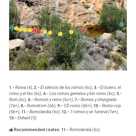
1.-
Roma (4)
,
2.-
El silencio de los romos (6c)
,
3.-
El bueno, el
romo y el feo (6c)
,
4.-
Los romos gemelos y bin romo (6c)
,
5.-
Rom (6c)
,
6.-
Romolo y remo (6c+)
,
7.-
Romeo y chungueta
(7a+)
,
8.-
Romotrom (6b)
,
9.-
CD-romo (6b+)
,
10.-
Romo-cop
(6b+)
,
11.-
Romolandia (6c)
,
12.-
7 romos y un funeral (7a+)
,
13.-
Duhast (5)
.
Recommended routes:
11.-
Romolandia (6c)
.