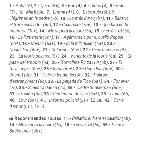
1.-
Auba (5)
,
2.-
Quim (5+)
,
3.-
Eric (4)
,
4.-
Didac (4)
,
5.-
Estel
(5+)
,
6.-
Martí (6a)
,
7.-
Emma (4+)
,
8.-
Estornuts (6b)
,
9.-
Llágrimes en la pedra (7b)
,
10.-
Lo más duro (7b+)
,
11.-
Baltario,
el frare escalador (6b)
,
12.-
Caxi-baxe (7a+)
,
13.-
Quedará en tu
memoria (7a+)
,
14.-
Me supura la fisura (6a)
,
15.-
Ferrán JB (6c)
,
16.-
La llumeneta (6c+)
,
17.-
Agárramela por el cuello Pepesi
(6b+)
,
18.-
Menhir (6a+)
,
19.-
¡A la mili quillo! (6a+)
,
20.-
Cristal·lina (6a+)
,
21.-
Colorines (6a+)
,
22.-
Diedro besuco (5)
,
23.-
La teoría palanca (5+)
,
24.-
Variante de la teoría (6a)
,
25.-
El
paso del émbolo (6a)
,
26.-
Xorrollera Pinza Hut (6b)
,
27.-
El
forat negre (6a+)
,
28.-
Isma (6b+)
,
29.-
Pepe Blai (6a+)
,
30.-
Joanot (6c)
,
31.-
Patirás tendinitis (6c)
,
32.-
Patiràs
d'estrenyiment (6c)
,
33.-
La petjada de Tico (6a+)
,
34.-
For ever
(7c)
,
35.-
Siniestra danza (7c)
,
36.-
Diedre Snake-man (6b+)
,
37.-
Erosión (6a)
,
38.-
Centenario de vías (6a+)
,
39.-
Ivana (6b)
,
40.-
Lour (6a+)
,
41.-
Informe policial (L1 4, L2 6a)
,
42.-
Carta
d'amor (L1 4, L2 5)
.
Recommended routes:
11.-
Baltario, el frare escalador (6b)
,
14.-
Me supura la fisura (6a)
,
15.-
Ferrán JB (6c)
,
36.-
Diedre
Snake-man (6b+)
.