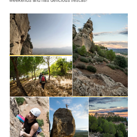
weekends and has delicious
llescas
!