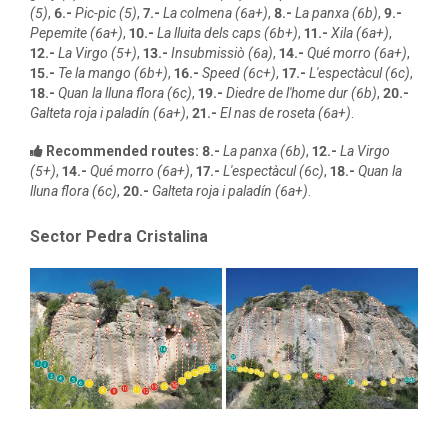
(5)
,
6.-
Pic-pic (5)
,
7.-
La colmena (6a+)
,
8.-
La panxa (6b)
,
9.-
Pepemite (6a+)
,
10.-
La lluita dels caps (6b+)
,
11.-
Xila (6a+)
,
12.-
La Virgo (5+)
,
13.-
Insubmissiò (6a)
,
14.-
Qué morro (6a+)
,
15.-
Te la mango (6b+)
,
16.-
Speed (6c+)
,
17.-
L'espectàcul (6c)
,
18.-
Quan la lluna flora (6c)
,
19.-
Diedre de l'home dur (6b)
,
20.-
Galteta roja i paladín (6a+)
,
21.-
El nas de roseta (6a+)
.
Recommended routes:
8.-
La panxa (6b)
,
12.-
La Virgo
(5+)
,
14.-
Qué morro (6a+)
,
17.-
L'espectàcul (6c)
,
18.-
Quan la
lluna flora (6c)
,
20.-
Galteta roja i paladín (6a+)
.
Sector Pedra Cristalina