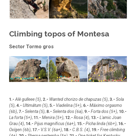
Climbing topos of Montesa
Sector Tormo gros
1.-
Alè gulleee (5)
,
2.-
Wanted chorizo de chapuzas (5)
,
3.-
Sola
(5)
,
4.-
Ultimátum (5)
,
5.-
Viadelina (5+)
,
6.-
Máximo orgasmo
(6b)
,
7.-
Selenta (5)
,
8.-
Selenta dos (6a)
,
9.-
Forta dos (5+)
,
10.-
La forta (5+)
,
11.-
Menira (5+)
,
12.-
Rosa (4)
,
13.-
L'amic Joan
Grau (4)
,
14.-
Pijus magnificus (6a+)
,
15.-
Picha linda (6b+)
,
16.-
Oxígen (6b)
,
17.-
V.S.V. (6a+)
,
18.-
C.B.S. (4)
,
19.-
Free climbing
(4+)
,
20.-
Sherpa pertemba (5+)
,
21.-
One ticket for Kentucky