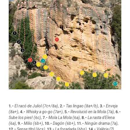
1.-
El racó de Juliol (7c+/8a)
,
2.-
Tas lingao (8a+/b)
,
3.-
Enveja
(8a+)
,
4.-
Whisky a go-go (7a+)
,
5.-
Revolució en la Mola (7a)
,
6.-
Sube los pies! (6c)
,
7.-
Mola La Mola (6a)
,
8.-
La rasta d'Elena
(6a)
,
9.-
Milio (6b+)
,
10.-
Dagón (6b+)
,
11.-
Ningún drama (7a)
,
12.-
Sense títol (6c+)
,
13.-
La foradada (6b+)
,
14.-
Valèria (?)
,