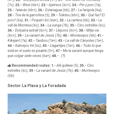
(7c)
,
22.-
West (6b+)
,
23.-
Ajetreos (6c+)
,
24.-
Pin y pon (7a)
,
25.-
7atanás (6b+)
,
26.-
Estariaguai (6b)
,
27.-
La farigola (6a)
,
28.-
Tira de la garrofera (5)
,
29.-
Txikitxu (6b+)
,
30.-
Qué fas? El
porc! (6a)
,
31.-
Poquet i bó (6a+)
,
32.-
La cartera (6b)
,
33.-
La
vall de Montesa (6c)
,
34.-
La xunga (7b)
,
35.-
Cinc estrelles (6c)
,
36.-
Dolçaina astrall (6c+)
,
37.-
Llepons (6c+)
,
38.-
Mitja via
(6c+)
,
39.-
La variant de Jesús (7b)
,
40.-
Montesejos (6b)
,
41.-
Kikejant (7a)
,
42.-
Taxibou (7a+)
,
43.-
La vall de Cànyoles (7a+)
,
44.-
Xativejos 94 (6c)
,
45.-
Llagartijes (7a+)
,
46.-
Todo lo que
está en el suelo es pisable (5+)
,
47.-
Me la sacaré aunque tenga
que colgar siete veces (6a+)
,
48.-
. (?)
.
Recommended routes:
1.-
Alè gulleee (5)
,
35.-
Cinc
estrelles (6c)
,
39.-
La variant de Jesús (7b)
,
40.-
Montesejos
(6b)
.
Sector La Placa y La Foradada