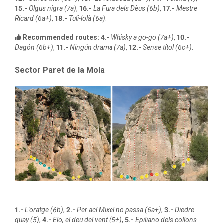
15.-
Olgus nigra (7a)
,
16.-
La Fura dels Dèus (6b)
,
17.-
Mestre
Ricard (6a+)
,
18.-
Tuli-lolà (6a)
.
Recommended routes:
4.-
Whisky a go-go (7a+)
,
10.-
Dagón (6b+)
,
11.-
Ningún drama (7a)
,
12.-
Sense títol (6c+)
.
Sector Paret de la Mola
1.-
L'oratge (6b)
,
2.-
Per ací Mixel no passa (6a+)
,
3.-
Diedre
güay (5)
,
4.-
Elo, el deu del vent (5+)
,
5.-
Epiliano dels collons