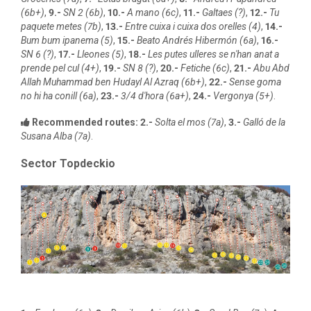
(6b+)
,
9.-
SN 2 (6b)
,
10.-
A mano (6c)
,
11.-
Galtaes (?)
,
12.-
Tu
paquete metes (7b)
,
13.-
Entre cuixa i cuixa dos orelles (4)
,
14.-
Bum bum ipanema (5)
,
15.-
Beato Andrés Hibermón (6a)
,
16.-
SN 6 (?)
,
17.-
Lleones (5)
,
18.-
Les putes ulleres se n'han anat a
prende pel cul (4+)
,
19.-
SN 8 (?)
,
20.-
Fetiche (6c)
,
21.-
Abu Abd
Allah Muhammad ben Hudayl Al Azraq (6b+)
,
22.-
Sense goma
no hi ha conill (6a)
,
23.-
3/4 d'hora (6a+)
,
24.-
Vergonya (5+)
.
Recommended routes:
2.-
Solta el mos (7a)
,
3.-
Galló de la
Susana Alba (7a)
.
Sector Topdeckio