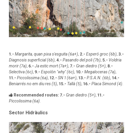
1.-
Margarita, quan pixa s'esguita (6a+)
,
2.-
Esperó groc (6b)
,
3.-
Diagnosis superficial (6b)
,
4.-
Pasando del poli (7b)
,
5.-
Voldria
morir (7a)
,
6.-
Ja estic mort (7a+)
,
7.-
Gran diedro (5+)
,
8.-
Selectiva (6c)
,
9.-
Espolón "why" (6c)
,
10.-
Megaloceras (7a)
,
11.-
Piccolissima (6a)
,
12.-
SN 1 (6a+)
,
13.-
P.S.A.N. (6b)
,
14.-
Beniarrés no em diu res (5)
,
15.-
Tallà (5)
,
16.-
Placa Simond (4)
.
Recommended routes:
7.-
Gran diedro (5+)
,
11.-
Piccolissima (6a)
.
Sector Hidràulics