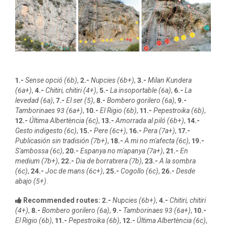
1.-
Sense opció (6b)
,
2.-
Nupcies (6b+)
,
3.-
Milan Kundera
(6a+)
,
4.-
Chitiri, chitiri (4+)
,
5.-
La insoportable (6a)
,
6.-
La
levedad (6a)
,
7.-
El ser (5)
,
8.-
Bombero gorilero (6a)
,
9.-
Tamborinaes 93 (6a+)
,
10.-
El Rigio (6b)
,
11.-
Pepestroika (6b)
,
12.-
Última Albertència (6c)
,
13.-
Amorrada al piló (6b+)
,
14.-
Gesto indigesto (6c)
,
15.-
Pere (6c+)
,
16.-
Pera (7a+)
,
17.-
Publicasión sin tradisión (7b+)
,
18.-
A mi no m'afecta (6c)
,
19.-
S'ambossa (6c)
,
20.-
Espanya no m'apanya (7a+)
,
21.-
En
medium (7b+)
,
22.-
Dia de borratxera (7b)
,
23.-
A la sombra
(6c)
,
24.-
Joc de mans (6c+)
,
25.-
Cogollo (6c)
,
26.-
Desde
abajo (5+)
.
Recommended routes:
2.-
Nupcies (6b+)
,
4.-
Chitiri, chitiri
(4+)
,
8.-
Bombero gorilero (6a)
,
9.-
Tamborinaes 93 (6a+)
,
10.-
El Rigio (6b)
,
11.-
Pepestroika (6b)
,
12.-
Última Albertència (6c)
,