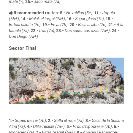
mate (?)
,
26.-
Jaco mata (7a)
.
Recommended routes:
5.-
Novatillos (5+)
,
11.-
Joputa
(6b+)
,
14.-
Muluk el targuí (7a+)
,
16.-
Sugar glass (7c)
,
18.-
Botoia sakatu (7c)
,
19.-
Enya (7b)
,
20.-
Baila al alba (7c)
,
21.-
A la
babalà (7a)
,
22.-
L'os (7a)
,
23.-
Dos super carrozas (7a+)
,
24.-
Don Diego (7a+)
.
Sector Final
1.-
Sopes del rei (7b)
,
2.-
Solta el mos (7a)
,
3.-
Galló de la Susana
Alba (7a)
,
4.-
Otilia resiste (7a+)
,
5.-
Prou d'hipocresia (7b)
,
6.-
Groceries (7a)
,
7.-
Estàs bragat (6a+)
,
8.-
Andreu i Papandreu