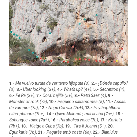
1.-
Me vuelvo turuta de ver tanto hijoputa (3)
,
2.-
¿Dónde capullo?
(3)
,
3.-
Uber looking (3+)
,
4.-
What's up? (4+)
,
5.-
Secretitos (4)
,
6.-
Fe Ra (3+)
,
7.-
Coral bajilla (5+)
,
8.-
Patxi Saez (4)
,
9.-
Monster of rock (7a)
,
10.-
Pequeño saltamontes (5)
,
11.-
Assasí
de vampirs (7a)
,
12.-
Negu Gorriak (7c+)
,
13.-
Phythophthora
cithrophthora (7b+)
,
14.-
Quien Malonda, mal acaba (7a+)
,
15.-
Spherique voice (7a+)
,
16.-
Parabolica voice (7b)
,
17.-
Kortatu
(7b+)
,
18.-
Viatge a Cuba (7b)
,
19.-
Tira-li Juanvi (5+)
,
20.-
Egunkaria (7b)
,
21.-
Pagaràs amb costo (6a)
,
22.-
Blaniulus