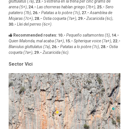
gluttulatus (7a)
,
23.-
S'estrena en la trena per cinc grams de
arena (5+)
,
24.-
Las chorreras hablan griego (7b+)
,
25.-
Sero
patatero (7b)
,
26.-
Patatas a lo pobre (7c)
,
27.-
Asamblea de
Mojaras (7c+)
,
28.-
Ostia coqueta (7a+)
,
29.-
Zucaricida (6c)
,
30.-
Llei del perreo (6c+)
.
Recommended routes:
10.-
Pequeño saltamontes (5)
,
14.-
Quien Malonda, mal acaba (7a+)
,
15.-
Spherique voice (7a+)
,
22.-
Blaniulus gluttulatus (7a)
,
26.-
Patatas a lo pobre (7c)
,
28.-
Ostia
coqueta (7a+)
,
29.-
Zucaricida (6c)
.
Sector Vici