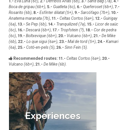
1.-
Eva Luna (6c)
,
2.-
Derribos Arias (6b)
,
3.-
Sand Bag (7a)
,
4.-
Boca de gripau (6b+)
,
5.-
Guatleta (6c)
,
6.-
Queferoset (6b+)
,
7.-
Rosarito (6b)
,
8.-
Esfínter dilatat (5+)
,
9.-
Sarcófago (7b+)
,
10.-
Anatema maranata (7b)
,
11.-
Celtas Cortos (6a+)
,
12.-
Guirigay
(6a)
,
13.-
Se Pep (6b)
,
14.-
Tranquilized (7a)
,
15.-
Licor de saüc
(6c)
,
16.-
Descarà (6b+)
,
17.-
Tropfstein (?)
,
18.-
Cor de pedra
(6c)
,
19.-
Boltxevique (6b+)
,
20.-
Vulcano (6b+)
,
21.-
De Mike
(6b)
,
22.-
Lo que sigui (6a+)
,
23.-
Mal de tord (5+)
,
24.-
Kamari
(6a)
,
25.-
Cotó-en-pels (5)
,
26.-
Sinn Fein (5)
.
Recommended routes:
11.-
Celtas Cortos (6a+)
,
20.-
Vulcano (6b+)
,
21.-
De Mike (6b)
.
Experiences