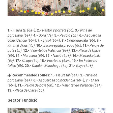
1.-
Fisura tal (6a+)
,
2.-
Pastor y porreta (6c)
,
3.-
Niña de
porcelana (6a+)
,
4.-
Gora (7a)
,
5.-
Pa roig (6b)
,
6.-
Asquerosa
coincidència (6b+)
,
7.-
El sol (6b+)
,
8.-
Comoqueyata (6b)
,
9.-
Kin mal d'ous (7b)
,
10.-
Escorreguda precoç (6c)
,
11.-
Peiote de
bote (6b)
,
12.-
Valentet de València (6a+)
,
13.-
Placa de Ulaca
(6b)
,
14.-
Murciana (6b)
,
15.-
Nació (6b+)
,
16.-
Madarikatuak
(6c)
,
17.-
Chiqui (6c)
,
18.-
Fes-te-ho (6a+)
,
19.-
En Falles no
folles (6b)
,
20.-
Capitán Manchego (6a)
,
21.-
Kaya (6b+)
.
Recommended routes:
1.-
Fisura tal (6a+)
,
3.-
Niña de
porcelana (6a+)
,
6.-
Asquerosa coincidència (6b+)
,
7.-
El sol
(6b+)
,
11.-
Peiote de bote (6b)
,
12.-
Valentet de València (6a+)
,
13.-
Placa de Ulaca (6b)
.
Sector Fundició