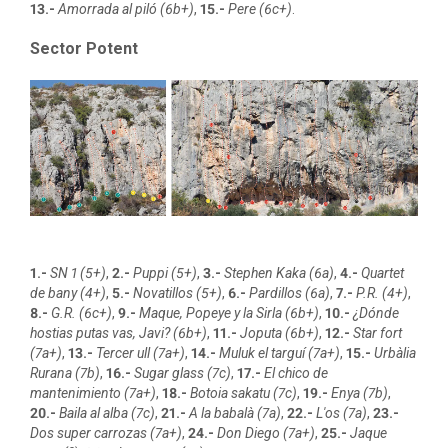
13.-
Amorrada al piló (6b+)
,
15.-
Pere (6c+)
.
Sector Potent
1.-
SN 1 (5+)
,
2.-
Puppi (5+)
,
3.-
Stephen Kaka (6a)
,
4.-
Quartet
de bany (4+)
,
5.-
Novatillos (5+)
,
6.-
Pardillos (6a)
,
7.-
P.R. (4+)
,
8.-
G.R. (6c+)
,
9.-
Maque, Popeye y la Sirla (6b+)
,
10.-
¿Dónde
hostias putas vas, Javi? (6b+)
,
11.-
Joputa (6b+)
,
12.-
Star fort
(7a+)
,
13.-
Tercer ull (7a+)
,
14.-
Muluk el targuí (7a+)
,
15.-
Urbàlia
Rurana (7b)
,
16.-
Sugar glass (7c)
,
17.-
El chico de
mantenimiento (7a+)
,
18.-
Botoia sakatu (7c)
,
19.-
Enya (7b)
,
20.-
Baila al alba (7c)
,
21.-
A la babalà (7a)
,
22.-
L'os (7a)
,
23.-
Dos super carrozas (7a+)
,
24.-
Don Diego (7a+)
,
25.-
Jaque