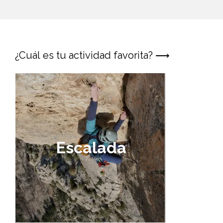
¿Cuál es tu actividad favorita? ⟶
Ví
ferr
Escalada