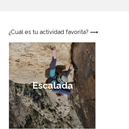
¿Cuál es tu actividad favorita? ⟶
Ví
ferr
Escalada