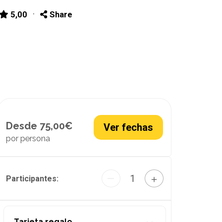
·
5,00
Share
Desde 75,00€
Ver fechas
por persona
1
—
＋
Participantes:
Tarjeta regalo