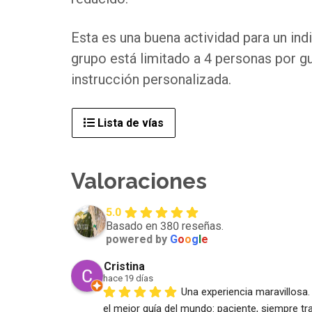
Esta es una buena actividad para un ind
grupo está limitado a 4 personas por g
instrucción personalizada.
Lista de vías
Valoraciones
5.0
Basado en 380 reseñas.
powered by
G
o
o
g
l
e
Cristina
hace 19 días
Una experiencia maravillosa. 
el mejor guía del mundo: paciente, siempre tran