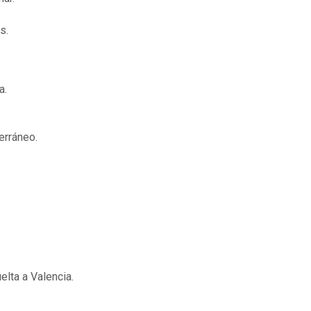
s.
a.
erráneo.
elta a Valencia.