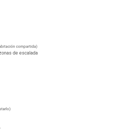
abitación compartida)
 zonas de escalada
starlo)
r