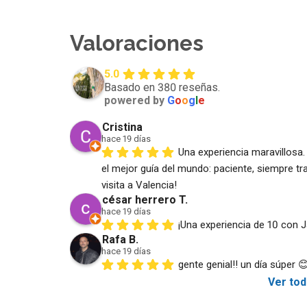
Valoraciones
5.0
Basado en 380 reseñas.
powered by
G
o
o
g
l
e
Cristina
hace 19 días
Una experiencia maravillosa. 
el mejor guía del mundo: paciente, siempre tran
visita a Valencia!
césar herrero T.
hace 19 días
¡Una experiencia de 10 con J
Rafa B.
hace 19 días
gente genial!! un día súper 
Ver tod