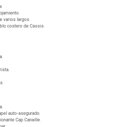
a
ojamiento.
e varios largos.
blo costero de Cassis.
a.
ista.
s.
a.
apel auto-asegurado.
ionante Cap Canaille.
ar.